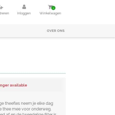
0
treren
Inloggen
Winkelwagen
OVER ONS
longer available
e theefles neem je elke dag
e thee mee voor onderweg.
d af en de tweedelige filter is