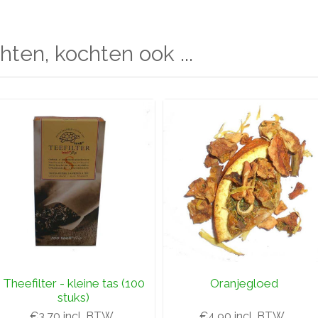
hten, kochten ook ...
Theefilter - kleine tas (100
Oranjegloed
stuks)
€3,70 incl. BTW
€4,90 incl. BTW