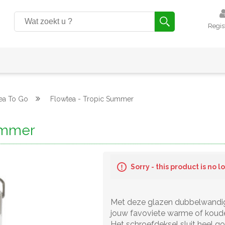
Regis
ea To Go
Flowtea - Tropic Summer
ummer
Sorry - this product is no 
Met deze glazen dubbelwandig
jouw favoviete warme of koud
Het schroefdeksel sluit heel goe