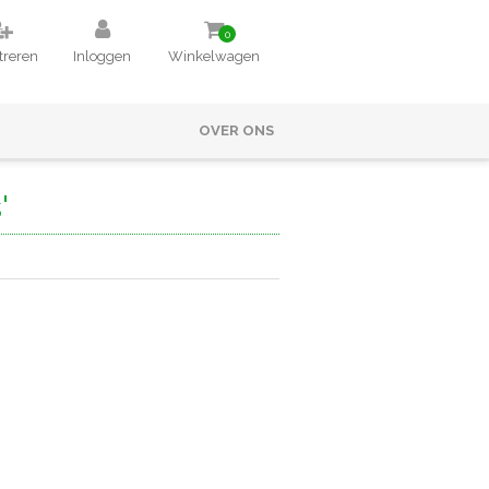
0
treren
Inloggen
Winkelwagen
OVER ONS
'