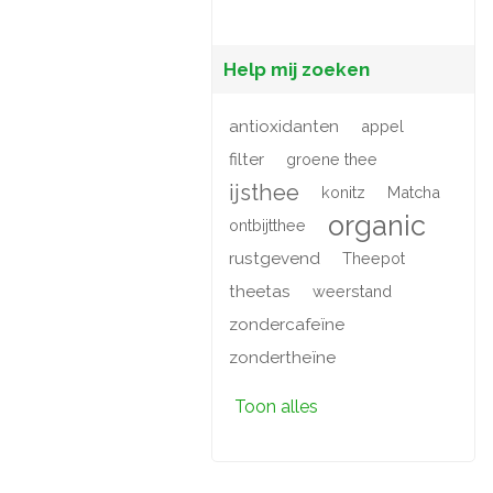
Help mij zoeken
antioxidanten
appel
filter
groene thee
ijsthee
konitz
Matcha
organic
ontbijtthee
rustgevend
Theepot
theetas
weerstand
zondercafeïne
zondertheïne
Toon alles