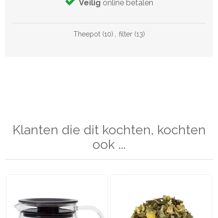
Veilig
online betalen
Theepot
(10)
,
filter
(13)
Klanten die dit kochten, kochten
ook ...