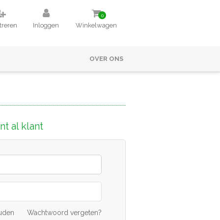
0
treren
Inloggen
Winkelwagen
OVER ONS
t al klant
uden
Wachtwoord vergeten?