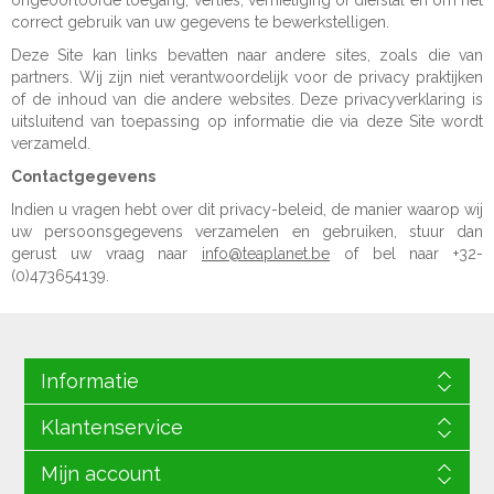
ongeoorloofde toegang, verlies, vernietiging of diefstal en om het
correct gebruik van uw gegevens te bewerkstelligen.
Deze Site kan links bevatten naar andere sites, zoals die van
partners. Wij zijn niet verantwoordelijk voor de privacy praktijken
of de inhoud van die andere websites. Deze privacyverklaring is
uitsluitend van toepassing op informatie die via deze Site wordt
verzameld.
Contactgegevens
Indien u vragen hebt over dit privacy-beleid, de manier waarop wij
uw persoonsgegevens verzamelen en gebruiken, stuur dan
gerust uw vraag naar
info@teaplanet.be
of bel naar +32-
(0)473654139.
Informatie
Klantenservice
Mijn account