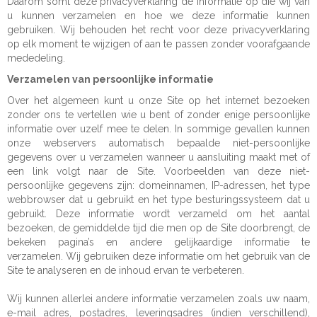
Daarom somt deze privacyverklaring de informatie op die wij van
u kunnen verzamelen en hoe we deze informatie kunnen
gebruiken. Wij behouden het recht voor deze privacyverklaring
op elk moment te wijzigen of aan te passen zonder voorafgaande
mededeling.
Verzamelen van persoonlijke informatie
Over het algemeen kunt u onze Site op het internet bezoeken
zonder ons te vertellen wie u bent of zonder enige persoonlijke
informatie over uzelf mee te delen. In sommige gevallen kunnen
onze webservers automatisch bepaalde niet-persoonlijke
gegevens over u verzamelen wanneer u aansluiting maakt met of
een link volgt naar de Site. Voorbeelden van deze niet-
persoonlijke gegevens zijn: domeinnamen, IP-adressen, het type
webbrowser dat u gebruikt en het type besturingssysteem dat u
gebruikt. Deze informatie wordt verzameld om het aantal
bezoeken, de gemiddelde tijd die men op de Site doorbrengt, de
bekeken pagina’s en andere gelijkaardige informatie te
verzamelen. Wij gebruiken deze informatie om het gebruik van de
Site te analyseren en de inhoud ervan te verbeteren.
Wij kunnen allerlei andere informatie verzamelen zoals uw naam,
e-mail adres, postadres, leveringsadres (indien verschillend),