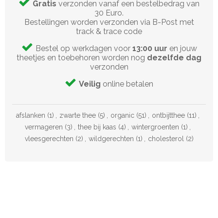
Gratis
verzonden vanaf een bestelbedrag van
30 Euro.
Bestellingen worden verzonden via B-Post met
track & trace code
Bestel op werkdagen voor
13:00 uur
en jouw
theetjes en toebehoren worden nog
dezelfde dag
verzonden
Veilig
online betalen
afslanken
(1)
,
zwarte thee
(5)
,
organic
(51)
,
ontbijtthee
(11)
,
vermageren
(3)
,
thee bij kaas
(4)
,
wintergroenten
(1)
,
vleesgerechten
(2)
,
wildgerechten
(1)
,
cholesterol
(2)