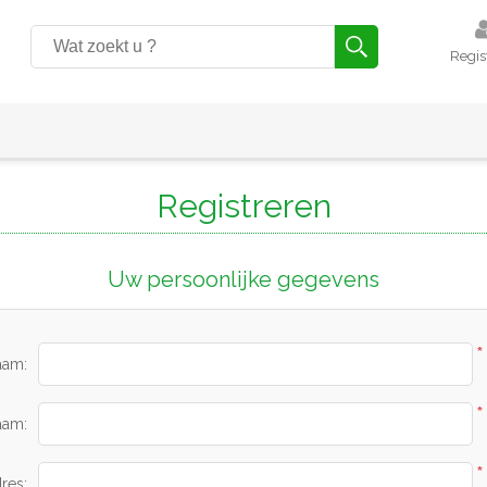
Regis
Registreren
Uw persoonlijke gegevens
*
aam:
*
aam:
*
res: