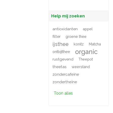
Help mij zoeken
antioxidanten
appel
filter
groene thee
ijsthee
konitz
Matcha
organic
ontbijtthee
rustgevend
Theepot
theetas
weerstand
zondercafeïne
zondertheïne
Toon alles