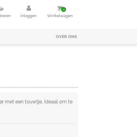
0
treren
Inloggen
Winkelwagen
OVER ONS
baar met een touwtje. Ideaal om te