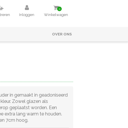
0
treren
Inloggen
Winkelwagen
OVER ONS
der in gemaakt in geadoniseerd
 kleur. Zowel glazen als
 erop geplaatst worden. Een
ee extra lang warm te houden.
 en 7cm hoog.