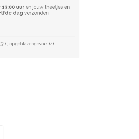
r
13:00 uur
en jouw theetjes en
lfde dag
verzonden
(51)
,
opgeblazengevoel
(4)