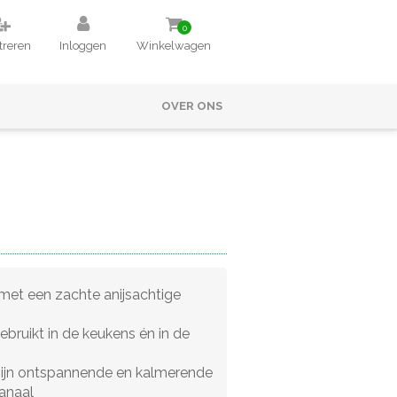
0
treren
Inloggen
Winkelwagen
OVER ONS
 met een zachte anijsachtige
bruikt in de keukens én in de
ijn ontspannende en kalmerende
kanaal