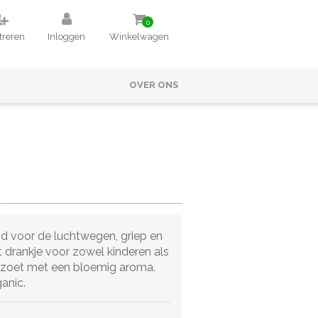
0
treren
Inloggen
Winkelwagen
OVER ONS
d voor de luchtwegen, griep en
t drankje voor zowel kinderen als
tzoet met een bloemig aroma.
ganic.