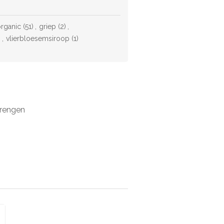
rganic
(51)
,
griep
(2)
,
)
,
vlierbloesemsiroop
(1)
brengen