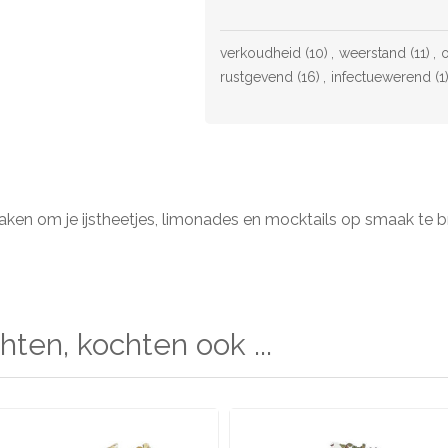
verkoudheid
(10)
,
weerstand
(11)
,
o
rustgevend
(16)
,
infectuewerend
(1
maken om je ijstheetjes, limonades en mocktails op smaak te 
hten, kochten ook ...