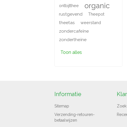
organic
ontbijtthee
rustgevend
Theepot
theetas
weerstand
zondercafeïne
zondertheïne
Toon alles
Informatie
Kla
Sitemap
Zoek
Verzending-retouren-
Rece
betaalwijzen