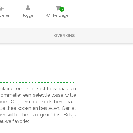
0
treren
Inloggen
Winkelwagen
OVER ONS
 bekend om zijn zachte smaak en
esommelier een selectie losse witte
ebber. Of je nu op zoek bent naar
tte thee kopen en bestellen. Geniet
witte thee zo geliefd is. Bekijk
ieuwe favoriet!